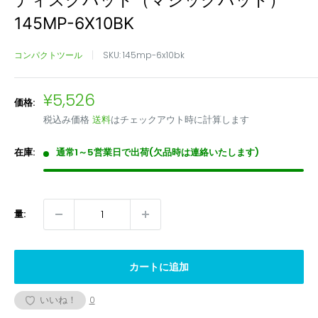
ディスクパッド（マジックパッド）
ル・
利
で
145MP-6X10BK
返
用
き
品
い
ま
コンパクトツール
SKU:
145mp-6x10bk
は
た
せ
受
だ
ん
販
¥5,526
付
け
価格:
売
出
ま
税込み価格
送料
はチェックアウト時に計算します
価
来
せ
格
ま
ん
在庫:
通常1～5営業日で出荷(欠品時は連絡いたします)
せ
ん
量:
カートに追加
いいね！
0