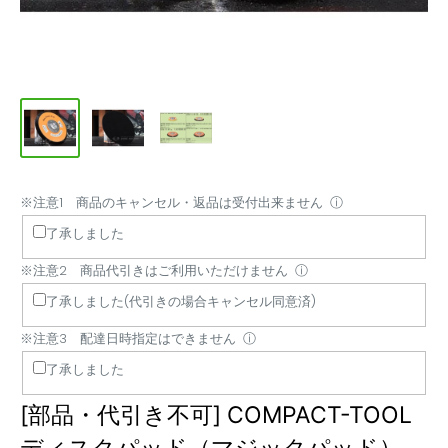
※注意1 商品のキャンセル・返品は受付出来ません
※
※
※
ⓘ
注
注
注
了承しました
意
意
意
※注意2 商品代引きはご利用いただけません
ⓘ
1
2
3
商
商
配
了承しました(代引きの場合キャンセル同意済)
品
品
達
※注意3 配達日時指定はできません
ⓘ
の
代
日
了承しました
キ
引
時
ャ
き
指
[部品・代引き不可] COMPACT-TOOL
ン
は
定
セ
ご
は