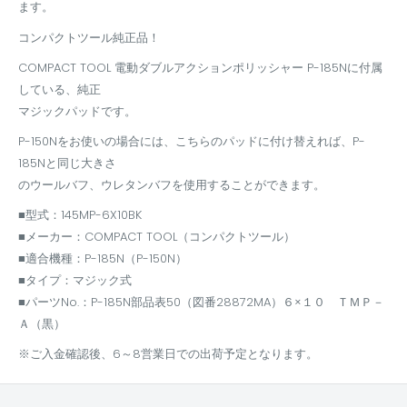
ます。
コンパクトツール純正品！
COMPACT TOOL 電動ダブルアクションポリッシャー P-185Nに付属
している、純正
マジックパッドです。
P-150Nをお使いの場合には、こちらのパッドに付け替えれば、P-
185Nと同じ大きさ
のウールバフ、ウレタンバフを使用することができます。
■型式：145MP-6X10BK
■メーカー：COMPACT TOOL（コンパクトツール）
■適合機種：P-185N（P-150N）
■タイプ：マジック式
■パーツNo.：P-185N部品表50（図番28872MA）６×１０ ＴＭＰ－
Ａ（黒）
※ご入金確認後、6～8営業日での出荷予定となります。