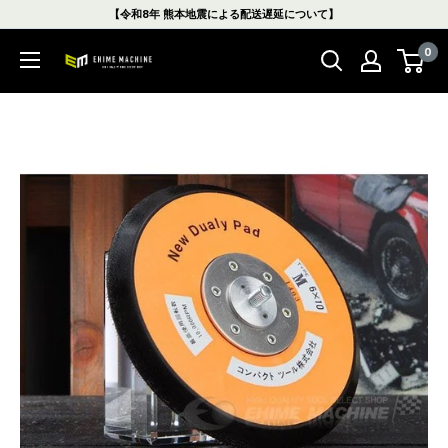
コ
【令和8年 熊本地震による配送遅延について】
ン
0
テ
エ
ン
ヒ
ツ
メ
に
マ
ス
シ
キ
ン
ッ
本
プ
店
す
る