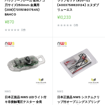
ハックソーフレーム 使用ノコ
ラップセット (820-12)
刃サイズ250mm 金属用
(4003758820124) エヌダブ
(208)(7311518017545)
リューエス
BAHCO
販
¥10,233
売
販
¥870
価
売
0件
格
価
0件
格
NWS
NWS
日本正規品 NWS LEDライト付
日本正規品 NWS システムクリ
キ非接触電圧テスター 全長
ップ付オープニングスプリング