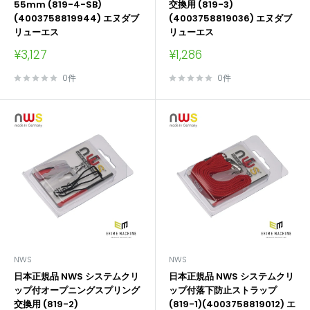
55mm (819-4-SB)
交換用 (819-3)
(4003758819944) エヌダブ
(4003758819036) エヌダブ
リューエス
リューエス
販
販
¥3,127
¥1,286
売
売
価
価
0件
0件
格
格
NWS
NWS
日本正規品 NWS システムクリ
日本正規品 NWS システムクリ
ップ付オープニングスプリング
ップ付落下防止ストラップ
交換用 (819-2)
(819-1)(4003758819012) エ