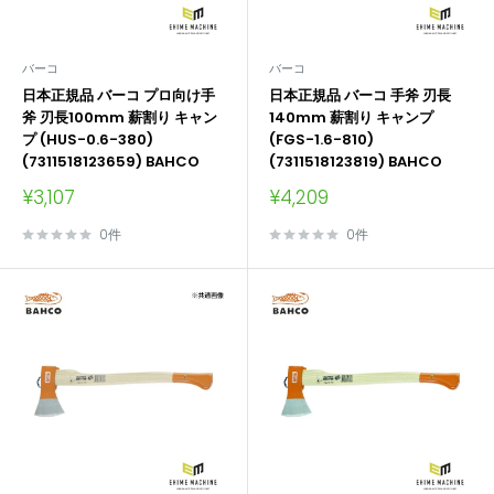
バーコ
バーコ
日本正規品 バーコ プロ向け手
日本正規品 バーコ 手斧 刃長
斧 刃長100mm 薪割り キャン
140mm 薪割り キャンプ
プ (HUS-0.6-380)
(FGS-1.6-810)
(7311518123659) BAHCO
(7311518123819) BAHCO
販
販
¥3,107
¥4,209
売
売
価
価
0件
0件
格
格