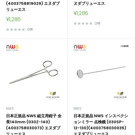
(4003758819029) エヌダブ
ヌダブリューエス
リューエス
販
¥1,286
売
販
¥1,286
価
売
0件
格
価
0件
格
NWS
NWS
日本正規品 NWS 組立用鉗子 全
日本正規品 NWS インスペクシ
長140mm (030Z-140)
ョンミラー 点検鏡 (030SP-
(4003758030073) エヌダブ
12-130)(4003758030035)
リューエス
エヌダブリューエス