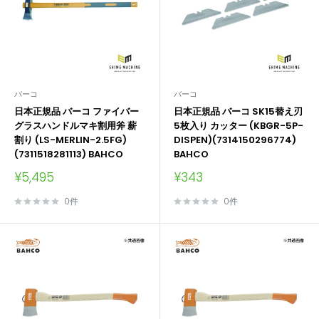
バーコ
バーコ
日本正規品 バーコ ファイバー
日本正規品 バーコ SK15替え刃
グラスハンドルマキ割用斧 薪
5枚入り カッター (KBGR-5P-
割り (LS-MERLIN-2.5FG)
DISPEN)(7314150296774)
(7311518281113) BAHCO
BAHCO
販
販
¥5,495
¥343
売
売
価
価
0件
0件
格
格