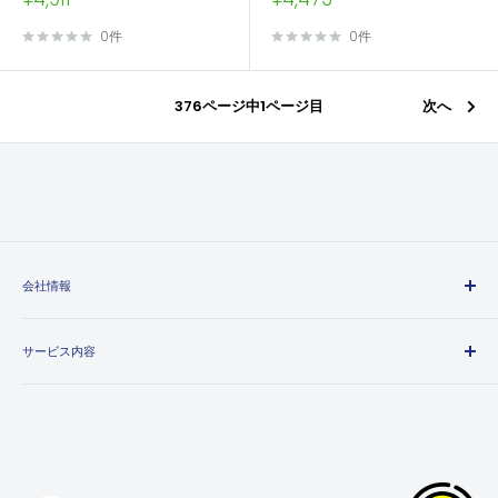
売
売
価
価
0件
0件
格
格
376ページ中1ページ目
次へ
会社情報
エヒメマシンとは
サービス内容
会社概要
プライバシーポリシー
送料・配送方法について
特定商取引法に基づく表記
お支払い方法について
利用規約
領収書について
返金ポリシー
保証・返品・交換について