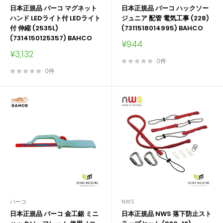
日本正規品 バーコ マグネット
日本正規品 バーコ ハックソー
ハンド LEDライト付 LEDライト
ジュニア 配管 電気工事 (228)
付 伸縮 (2535L)
(7311518014995) BAHCO
(7314150125357) BAHCO
販
¥944
売
販
¥3,132
価
売
0件
格
価
0件
格
バーコ
NWS
日本正規品 バーコ 金工鋸 ミニ
日本正規品 NWS 落下防止スト