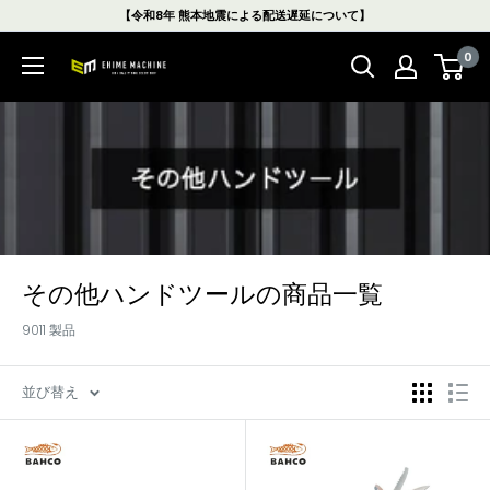
コ
【令和8年 熊本地震による配送遅延について】
ン
0
テ
エ
ン
ヒ
ツ
メ
に
マ
ス
シ
キ
ン
ッ
本
プ
店
す
その他ハンドツールの商品一覧
る
9011 製品
並び替え