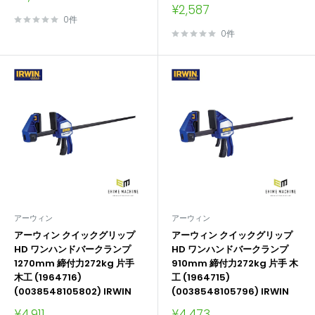
売
販
¥2,587
価
売
0件
格
価
0件
格
アーウィン
アーウィン
アーウィン クイックグリップ
アーウィン クイックグリップ
HD ワンハンドバークランプ
HD ワンハンドバークランプ
1270mm 締付力272kg 片手
910mm 締付力272kg 片手 木
木工 (1964716)
工 (1964715)
(0038548105802) IRWIN
(0038548105796) IRWIN
販
販
¥4,911
¥4,473