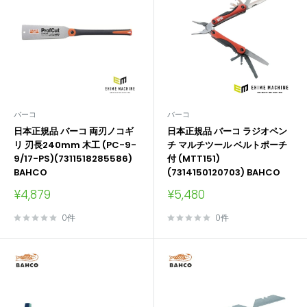
バーコ
バーコ
日本正規品 バーコ 両刃ノコギ
日本正規品 バーコ ラジオペン
リ 刃長240mm 木工 (PC-9-
チ マルチツール ベルトポーチ
9/17-PS)(7311518285586)
付 (MTT151)
BAHCO
(7314150120703) BAHCO
販
販
¥4,879
¥5,480
売
売
価
価
0件
0件
格
格