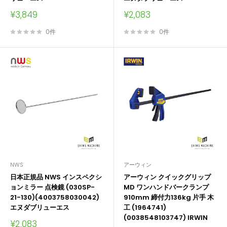
販
販
¥3,849
¥2,083
売
売
価
価
0件
0件
格
格
NWS
アーウィン
日本正規品 NWS インスペクシ
アーウィン クイックグリップ
ョンミラー 点検鏡 (030SP-
MD ワンハンドバークランプ
21-130)(4003758030042)
910mm 締付力136kg 片手 木
エヌダブリューエス
工 (1964741)
(0038548103747) IRWIN
販
¥2,083