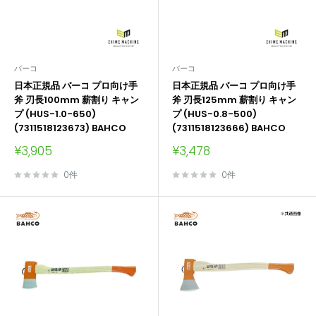
バーコ
バーコ
日本正規品 バーコ プロ向け手
日本正規品 バーコ プロ向け手
斧 刃長100mm 薪割り キャン
斧 刃長125mm 薪割り キャン
プ (HUS-1.0-650)
プ (HUS-0.8-500)
(7311518123673) BAHCO
(7311518123666) BAHCO
販
販
¥3,905
¥3,478
売
売
価
価
0件
0件
格
格