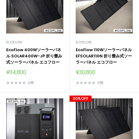
ECOFLOW
ECOFLOW
EcoFlow 400Wソーラーパネ
EcoFlow 110Wソーラーパネル
ル SOLAR400W-JP 折り畳み
EFSOLAR110N 折り畳み式ソー
式ソーラーパネル エコフロー
ラーパネル エコフロー
販
販
¥114,800
¥30,800
売
売
価
価
0件
0件
格
格
30%OFF