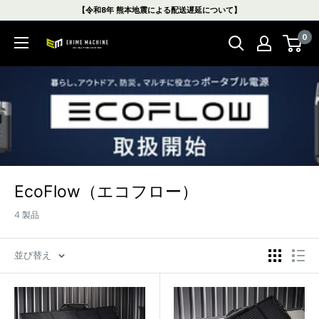
コ
【令和8年 熊本地震による配送遅延について】
ン
0
テ
エ
ン
ヒ
ツ
メ
に
マ
ス
シ
キ
ン
ッ
本
プ
店
す
EcoFlow（エコフロー）
る
4 製品
並び替え