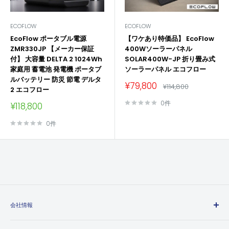
ECOFLOW
ECOFLOW
EcoFlow ポータブル電源
【ワケあり特価品】 EcoFlow
ZMR330JP 【メーカー保証
400Wソーラーパネル
付】 大容量 DELTA 2 1024Wh
SOLAR400W-JP 折り畳み式
家庭用 蓄電池 発電機 ポータブ
ソーラーパネル エコフロー
ルバッテリー 防災 節電 デルタ
販
¥79,800
通
¥114,800
2 エコフロー
売
常
価
価
0件
販
¥118,800
格
格
売
価
0件
格
会社情報
エヒメマシンとは