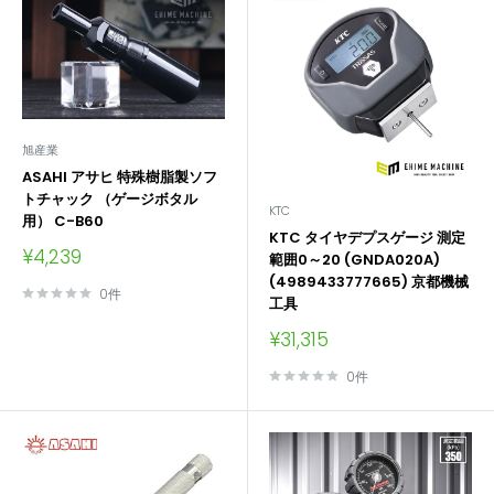
旭産業
ASAHI アサヒ 特殊樹脂製ソフ
トチャック （ゲージボタル
KTC
用） C-B60
KTC タイヤデプスゲージ 測定
販
¥4,239
範囲0～20 (GNDA020A)
売
(4989433777665) 京都機械
価
0件
工具
格
販
¥31,315
売
価
0件
格