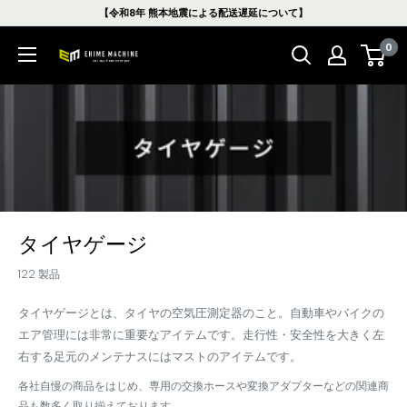
コ
【令和8年 熊本地震による配送遅延について】
ン
0
テ
エ
ン
ヒ
ツ
メ
に
マ
ス
シ
キ
ン
ッ
本
プ
店
す
タイヤゲージ
る
122 製品
タイヤゲージとは、タイヤの空気圧測定器のこと。自動車やバイクの
エア管理には非常に重要なアイテムです。走行性・安全性を大きく左
右する足元のメンテナスにはマストのアイテムです。
各社自慢の商品をはじめ、専用の交換ホースや変換アダプターなどの関連商
品も数多く取り揃えております。