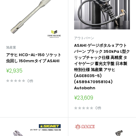
アウトバーン
ASAHI ゲージボタル x アウト
旭産業
バーン ブラック 350kPa L型ク
アサヒ HCD-AL-150 ソケット
リップチャック仕様 高精度 タ
虫回し 150mmタイプ ASAHI
イヤゲージ 蓄光文字盤 日本製
販
特別仕様 旭産業 アサヒ
¥2,935
売
(AGE8035-5)
価
0件
(4589470958104)
格
Autobahn
販
¥23,609
売
価
0件
格