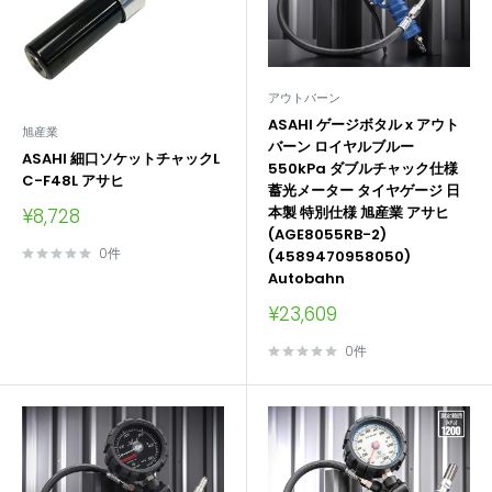
アウトバーン
ASAHI ゲージボタル x アウト
旭産業
バーン ロイヤルブルー
ASAHI 細口ソケットチャックL
550kPa ダブルチャック仕様
C-F48L アサヒ
蓄光メーター タイヤゲージ 日
販
本製 特別仕様 旭産業 アサヒ
¥8,728
売
(AGE8055RB-2)
価
0件
(4589470958050)
格
Autobahn
販
¥23,609
売
価
0件
格