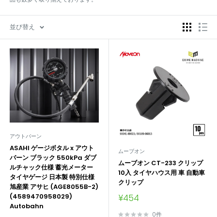
並び替え
アウトバーン
ASAHI ゲージボタル x アウト
ムーブオン
バーン ブラック 550kPa ダブ
ムーブオン CT-233 クリップ
ルチャック仕様 蓄光メーター
10入 タイヤハウス用 車 自動車
タイヤゲージ 日本製 特別仕様
クリップ
旭産業 アサヒ (AGE8055B-2)
販
(4589470958029)
¥454
売
Autobahn
価
0件