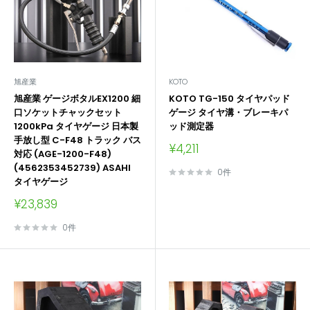
旭産業
KOTO
旭産業 ゲージボタルEX1200 細
KOTO TG-150 タイヤパッド
口ソケットチャックセット
ゲージ タイヤ溝・ブレーキパ
1200kPa タイヤゲージ 日本製
ッド測定器
手放し型 C-F48 トラック バス
販
¥4,211
対応 (AGE-1200-F48)
売
(4562353452739) ASAHI
価
0件
タイヤゲージ
格
販
¥23,839
売
価
0件
格