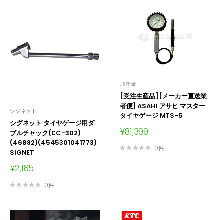
旭産業
[受注生産品][メーカー直送業
者便] ASAHI アサヒ マスター
シグネット
タイヤゲージ MTS-5
シグネット タイヤゲージ用ダ
販
¥81,399
ブルチャック(DC-302)
売
(46882)(4545301041773)
価
0件
SIGNET
格
販
¥2,185
売
価
0件
格