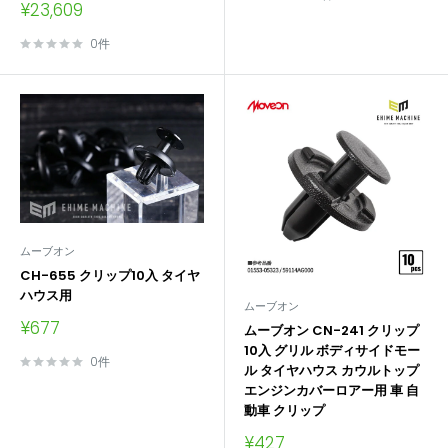
販
¥23,609
格
売
価
0件
格
ムーブオン
CH-655 クリップ10入 タイヤ
ハウス用
ムーブオン
販
¥677
ムーブオン CN-241 クリップ
売
10入 グリル ボディサイドモー
価
0件
ル タイヤハウス カウルトップ
格
エンジンカバーロアー用 車 自
動車 クリップ
販
¥427