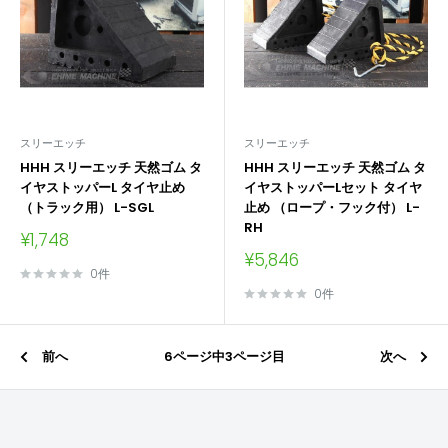
スリーエッチ
スリーエッチ
HHH スリーエッチ 天然ゴム タ
HHH スリーエッチ 天然ゴム タ
イヤストッパーL タイヤ止め
イヤストッパーLセット タイヤ
（トラック用） L-SGL
止め （ロープ・フック付） L-
RH
販
¥1,748
売
販
¥5,846
価
売
0件
格
価
0件
格
前へ
6ページ中3ページ目
次へ