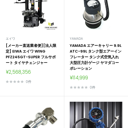
エイワ
YAMADA
[メーカー直送業者便][法人限
YAMADA エアーキャリー 9.9L
定] EIWA エイワ WING
ATC-99L タンク型エアーイン
PFZ245GT-SUPER フルサポ
フレーター タンク式空気入れ
ート タイヤチェンジャー
大型圧力計ゲージ ヤマダコー
ポレーション
販
¥2,568,356
売
販
¥114,999
価
売
0件
格
価
0件
格