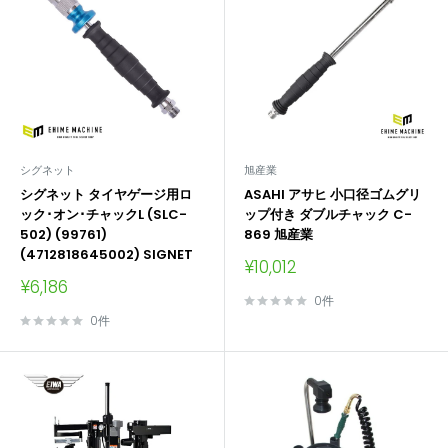
シグネット
旭産業
シグネット タイヤゲージ用ロ
ASAHI アサヒ 小口径ゴムグリ
ック･オン･チャックL (SLC-
ップ付き ダブルチャック C-
502) (99761)
869 旭産業
(4712818645002) SIGNET
販
¥10,012
売
販
¥6,186
価
売
0件
格
価
0件
格