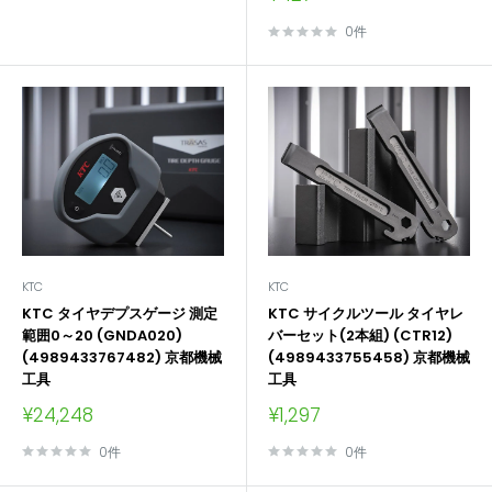
売
価
0件
格
KTC
KTC
KTC タイヤデプスゲージ 測定
KTC サイクルツール タイヤレ
範囲0～20 (GNDA020)
バーセット(2本組) (CTR12)
(4989433767482) 京都機械
(4989433755458) 京都機械
工具
工具
販
販
¥24,248
¥1,297
売
売
価
価
0件
0件
格
格