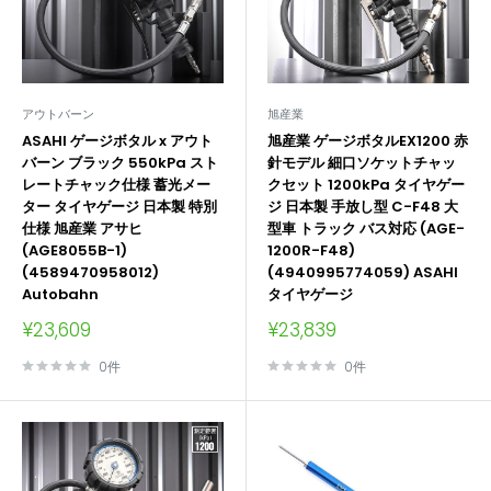
アウトバーン
旭産業
ASAHI ゲージボタル x アウト
旭産業 ゲージボタルEX1200 赤
バーン ブラック 550kPa スト
針モデル 細口ソケットチャッ
レートチャック仕様 蓄光メー
クセット 1200kPa タイヤゲー
ター タイヤゲージ 日本製 特別
ジ 日本製 手放し型 C-F48 大
仕様 旭産業 アサヒ
型車 トラック バス対応 (AGE-
(AGE8055B-1)
1200R-F48)
(4589470958012)
(4940995774059) ASAHI
Autobahn
タイヤゲージ
販
販
¥23,609
¥23,839
売
売
価
価
0件
0件
格
格