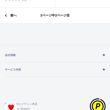
格
前へ
2ページ中2ページ目
会社情報
エヒメマシンとは
サービス内容
会社概要
プライバシーポリシー
送料・配送方法について
特定商取引法に基づく表記
お支払い方法について
利用規約
領収書について
返金ポリシー
保証・返品・交換について
© 2026 エヒメマシン本店
ポイントの獲得・利用方法について
Powered by Shopify