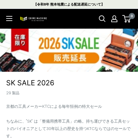
コ
【令和8年 熊本地震による配送遅延について】
ン
0
テ
エ
ン
ヒ
ツ
メ
に
マ
ス
シ
キ
ン
ッ
本
プ
店
す
SK SALE 2026
る
29 製品
京都の工具メーカーKTCによる毎年恒例の特大セール
ちなみに、"SK" は「整備用携帯工具」の略。持ち運びできる工具セッ
トのパイオニアとして30年以上の歴史を持つKTCならではのセールで
す。