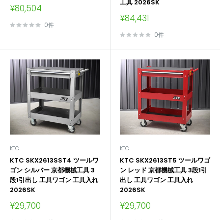
工具 2026SK
販
¥80,504
売
販
¥84,431
価
売
0件
格
価
0件
格
KTC
KTC
KTC SKX2613SST4 ツールワ
KTC SKX2613ST5 ツールワゴ
ゴン シルバー 京都機械工具 3
ン レッド 京都機械工具 3段1引
段1引出し 工具ワゴン 工具入れ
出し 工具ワゴン 工具入れ
2026SK
2026SK
販
販
¥29,700
¥29,700
売
売