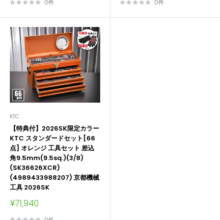
価
価
0件
0件
格
格
KTC
【特典付】2026SK限定カラー
KTC スタンダードセット[66
点] オレンジ 工具セット 差込
角9.5mm(9.5sq.)(3/8)
(SK36626XCR)
(4989433988207) 京都機械
工具 2026SK
販
¥71,940
売
価
0件