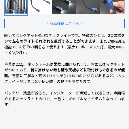
> 商品詳細はこちら <
続いてはシグネットのLEDネックライトです。特徴のひとつ、
2つのボタ
ンで左右のライトそれぞれを点灯することができます
。また2段階調光
機能で、お好みの明るさで使えます（最大150ルーメン/1灯、最大300ル
ーメン/2灯）。
重量は222g。ネックアームは柔軟に曲げられます。背面にはマグネット
がついており、
首に掛けない時も壁や天板などに取付けもできるのが便
利
。背面に三脚など用の1/4インチ(1/4UNC)のネジ穴があるなど、ネッ
クライトだけではない使い勝手の良さも際立ちます。
バッテリー残量が減ると、インジケーターが点滅してお知らせ。今回紹
介するネックライトの中で、一番リーズナブルなアイテムとなっていま
す。