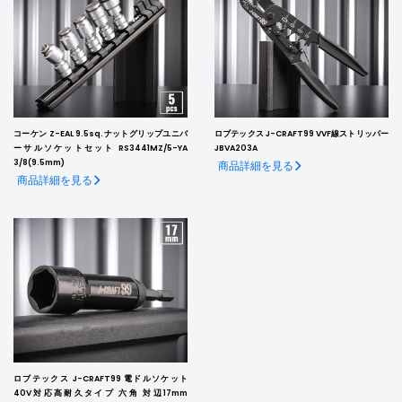
コーケン Z-EAL 9.5sq.ナットグリップユニバ
ロブテックス J-CRAFT99 VVF線ストリッパー
ーサルソケットセット RS3441MZ/5-YA
JBVA203A
3/8(9.5mm)
商品詳細を見る
商品詳細を見る
ロブテックス J-CRAFT99 電ドルソケット
40V対応高耐久タイプ 六角 対辺17mm