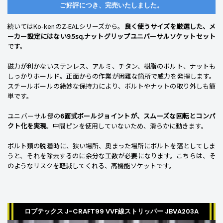
ご好評につき、完売いたしました。
続いてはKo-kenのZ-EALシリーズから。
良く使うサイズを厳選した、メ
ーカー設定にはない9.5sq.ナットグリップユニバーサルソケットセット
です。
磁力が利かないステンレス、アルミ、チタン、樹脂のボルト、ナットも
しっかりホールド。正面からの作業が困難な箇所で威力を発揮します。
スチールボールの絶妙な保持力により、ボルトやナットの取り外しも簡
単です。
ユニバーサル部の
6面式ボールジョイントが、スムーズな回転とコンパ
クト化を実現
。中間ピンを使用していないため、滑らかに動きます。
ボルト類の脱着時に、狭い場所、奥まった場所にボルトを落としてしま
うと、それを除去するのに余分な工数が必要になります。こちらは、そ
のようなリスクを軽減してくれる、高機能ソケットです。
ロブテックス J-CRAFT99 VVF線ストリッパー JBVA203A