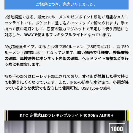
ご好評につき、完売いたしました。
2段階調整できる、最大350ルーメンのピンポイント照射が可能なメカニ
ックライトです。ポケットに差し込んでクリップで留められます。手で
持って懐中電灯として、底面の強力マグネットで固定して使う用途にも
対応した、
3WAYで使えるフレキシブルライト
となっています。
89g超軽量タイプ。明るさは強で350ルーメン（2.5時間点灯）、弱で50
ルーメン（8時間点灯）となっています。
暗い場所で仕様書、整備書等
の確認、車検時等にボンネット内部の確認、ヘッドライト調整などを行
う際にも重宝します
。
持ち手の部分はローレット加工されており、
オイルが付着した手で持っ
ても滑りにくくなっています
。また、IP65の防塵防水対応で、
小雨が降
っているような状況でも安心して使用可能
。USB Type-C採用。
KTC 充電式LEDフレキシブルライト 1000lm AL816H