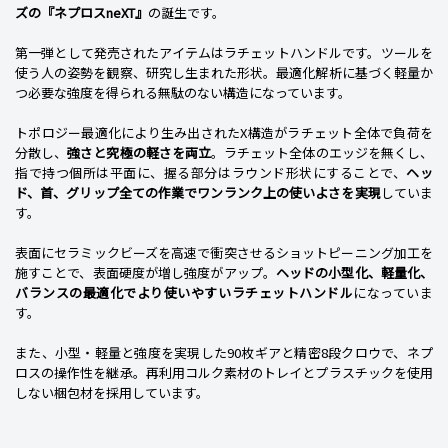
ズの『ネプロスneXT』
の誕生です。
第一弾として発売されたアイテムはラチェットハンドルです。ツールを
使う人の姿勢を観察、研究し生まれた形状。最適化解析に基づく軽量か
つ必要な強度を得られる無駄のない構造になっています。
トポロジー最適化により生み出されたX構造がラチェット全体で負荷を
分散し、
強さと究極の軽さを両立
。ラチェット全体のエッジを無くし、
指で持つ個所は平面に、握る部分はラウンド形状にすることで、
ヘッ
ド、首、グリップ全ての作業でワンランク上の使いよさを実現
していま
す。
表面にセラミックビーズを高速で衝突させるショットピーニング加工を
施すことで、表面硬度が増し強度がアップ。
ヘッドの小型化、軽量化、
バランスの最適化でより使いやすいラチェットハンドル
になっていま
す。
また、小型・軽量と強度を実現した90枚ギアと精密8段クロウで、ネプ
ロスの操作性を継承。再利用コルク素材のトレイとプラスチックを使用
しない梱包材を採用しています。