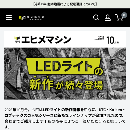
コ
【令和8年 熊本地震による配送遅延について】
ン
0
テ
エ
ン
ヒ
ツ
メ
に
マ
ス
シ
キ
ン
ッ
本
プ
店
す
る
2023年10月号。今回は
LEDライトの新作情報を中心に、KTC・Ko-ken・
ロブテックスの人気シリーズに新たなラインナップが追加されたので、
合わせてご紹介します！
秋の夜長にぜひご一読いただけると嬉しいで
す。