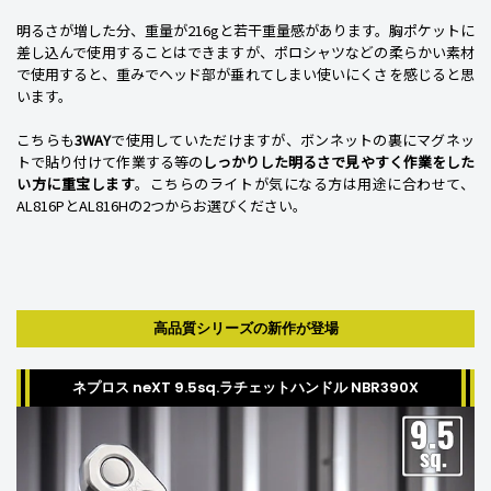
明るさが増した分、重量が216gと若干重量感があります。胸ポケットに
差し込んで使用することはできますが、ポロシャツなどの柔らかい素材
で使用すると、重みでヘッド部が垂れてしまい使いにくさを感じると思
います。
こちらも
3WAY
で使用していただけますが、ボンネットの裏にマグネッ
トで貼り付けて作業する等の
しっかりした明るさで見やすく作業をした
い方に重宝します
。こちらのライトが気になる方は用途に合わせて、
AL816PとAL816Hの2つからお選びください。
高品質シリーズの新作が登場
ネプロス neXT 9.5sq.ラチェットハンドル NBR390X