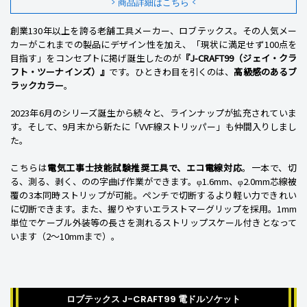
> 商品詳細はこちら <
創業130年以上を誇る老舗工具メーカー、ロブテックス。その人気メー
カーがこれまでの製品にデザイン性を加え、「現状に満足せず100点を
目指す」をコンセプトに掲げ誕生したのが
『J-CRAFT99（ジェイ・クラ
フト・ツーナインズ）』
です。ひときわ目を引くのは、
高級感のあるブ
ラックカラー
。
2023年6月のシリーズ誕生から続々と、ラインナップが拡充されていま
す。そして、9月末から新たに「VVF線ストリッパー」も仲間入りしまし
た。
こちらは
電気工事士技能試験推奨工具で、エコ電線対応
。一本で、切
る、測る、剥く、のの字曲げ作業ができます。φ1.6mm、φ2.0mm芯線被
覆の3本同時ストリップが可能。ペンチで切断するより軽い力できれい
に切断できます。また、握りやすいエラストマーグリップを採用。1mm
単位でケーブル外装等の長さを測れるストリップスケール付きとなって
います（2～10mmまで）。
ロブテックス J-CRAFT99 電ドルソケット