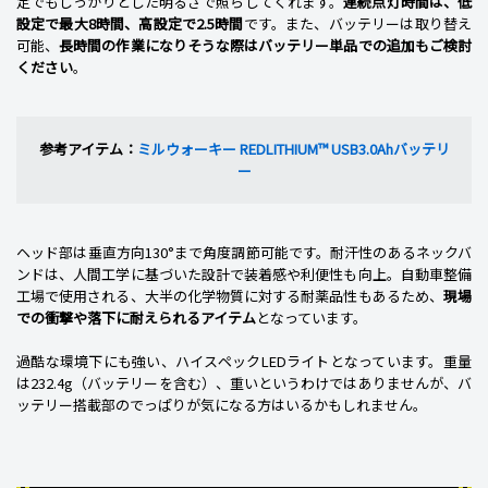
定でもしっかりとした明るさで照らしてくれます。
連続点灯時間は、低
設定で最大8時間、高設定で2.5時間
です。また、バッテリーは取り替え
可能、
長時間の作業になりそうな際はバッテリー単品での追加もご検討
ください
。
参考アイテム：
ミルウォーキー REDLITHIUM™ USB3.0Ahバッテリ
ー
ヘッド部は垂直方向130°まで角度調節可能です。耐汗性のあるネックバ
ンドは、人間工学に基づいた設計で装着感や利便性も向上。自動車整備
工場で使用される、大半の化学物質に対する耐薬品性もあるため、
現場
での衝撃や落下に耐えられるアイテム
となっています。
過酷な環境下にも強い、ハイスペックLEDライトとなっています。重量
は232.4g（バッテリーを含む）、重いというわけではありませんが、バ
ッテリー搭載部のでっぱりが気になる方はいるかもしれません。