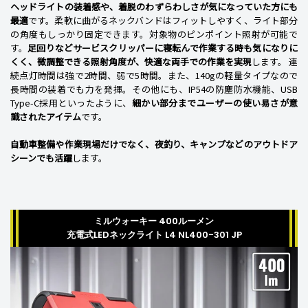
ヘッドライトの装着感や、着脱のわずらわしさが気になっていた方にも
最適
です。柔軟に曲がるネックバンドはフィットしやすく、ライト部分
の角度もしっかり固定できます。対象物のピンポイント照射が可能で
す。
足回りなどサービスクリッパーに寝転んで作業する時も気になりに
くく、微調整できる照射角度が、快適な両手での作業を実現
します。 連
続点灯時間は強で2時間、弱で5時間。また、140gの軽量タイプなので
長時間の装着でも力を発揮。その他にも、IP54の防塵防水機能、USB
Type-C採用といったように、
細かい部分までユーザーの使い易さが意
識されたアイテム
です。
自動車整備や作業現場だけでなく、夜釣り、キャンプなどのアウトドア
シーンでも活躍
します。
ミルウォーキー 400ルーメン
充電式LEDネックライト L4 NL400-301 JP