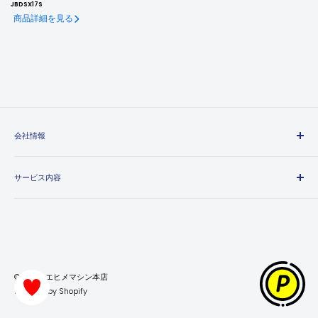
JBDSX17S
商品詳細を見る
会社情報
エヒメマシンとは
サービス内容
会社概要
プライバシーポリシー
送料・配送方法について
特定商取引法に基づく表記
お支払い方法について
利用規約
領収書について
返金ポリシー
保証・返品・交換について
© 2026 エヒメマシン本店
ポイントの獲得・利用方法について
Powered by Shopify
お問い合わせ