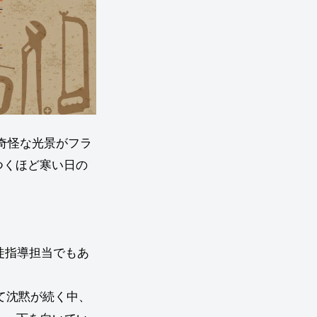
奇怪な光景がフラ
つくほど寒い日の
徒指導担当でもあ
て沈黙が続く中、