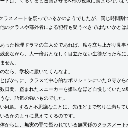
ートは、ぐるぐると巡回させるK村の視線に捕まらないよ
クラスメートを疑っているかのようでしたが、同じ時間割
他のクラスや部外者による犯行も疑うべきではないかとは
あった推理ドラマの主人公であれば、席を立ち上がり見事
残念ながら、人一倍おとなしく目立たない生徒だった私に
ません。
のなら、学校に履いてくんなよ」
とばかりに、クラスで中心的なポジションにいたＯ寺から
数日間、盗まれたスニーカーを嫌味なほど自慢していたM
うな、語気の強いものでした。
いM島。すると不思議なことに、先ほどまで怒りに満ちて
いるかのように見えてくるのです。
体からは、無実の罪で疑われている無関係のクラスメート