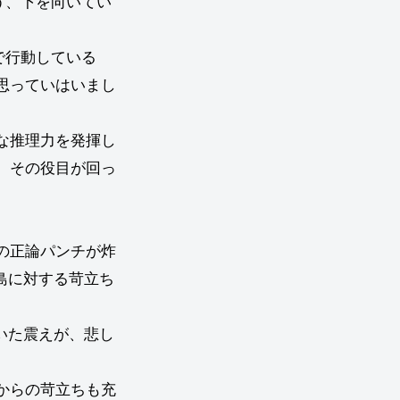
う、下を向いてい
で行動している
思っていはいまし
な推理力を発揮し
、その役目が回っ
の正論パンチが炸
島に対する苛立ち
いた震えが、悲し
からの苛立ちも充