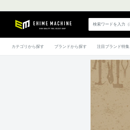
コ
ン
テ
エ
ン
ヒ
ツ
メ
に
マ
カテゴリから探す
ブランドから探す
注目ブランド特集
ス
シ
キ
ン
ッ
本
プ
店
す
る