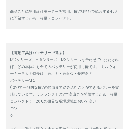
商品ごとに専用設計モーターを採用。18V相当品で競合する40V
に匹敵するから、軽量・コンパクト
。
【電動工具はバッテリーで選ぶ】
M12シリーズ、M18シリーズ、MXシリーズを合わせていただけれ
ば、どの本体にも全てのバッテリーが使用可能です。 ミルウォ
ーキー最大の特長は、高出力・高耐久・長寿命の
バッテリーM12
(12V)で一般的な18Vの領域まで踏み込むことができるパワーを実
現しています。ワンランク下のVで高出力を発揮するため、軽量
コンパクト！ -20℃の限界な現場環境において高い
パワー
を
さらに、過去・現在・未来と変わらないバッテリー取付部は、シ