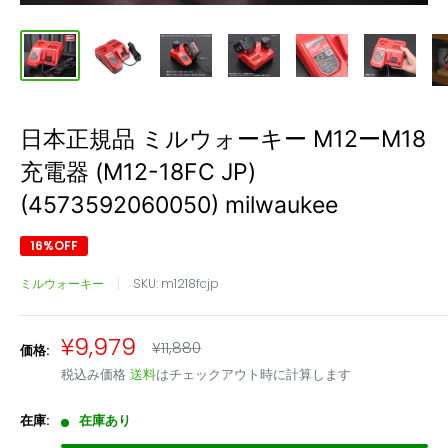
日本正規品 ミルウォーキー M12ーM18
充電器 (M12-18FC JP)
(4573592060050) milwaukee
16%OFF
ミルウォーキー
SKU:
m1218fcjp
販
¥9,979
通
¥11,880
価格:
常
売
税込み価格
送料
はチェックアウト時に計算します
価
価
格
格
在庫:
在庫あり