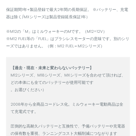
保証期間1年+製品登録で最大2年間の長期保証。 ※バッテリー、充電
器は除く/MXシリーズは製品登録延長保証1年）
※M12の「M」はミルウォーキーのMです。（M12=12V）
※M12 FUEL等の「FUEL」はブラシレスモーターの意味です。別のシリ
ーズではありません。（例：M12 FUEL＝M12シリーズ）
【過去・現在・未来と変わらないバッテリー】
M12シリーズ、M18シリーズ、MXシリーズを合わせて頂ければ、
どの本体にも全てのバッテリーが使用可能です
。お選びください）
2008年から全商品コードレス化。ミルウォーキー電動商品は全
て充電式です。
圧倒的な高耐久バッテリーと互換性で、予備バッテリーや充電器
の保有数を重視、ランニングコスト大幅削減につながります