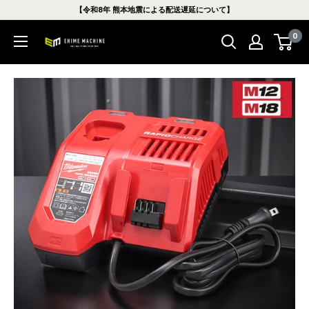
コ
【令和8年 熊本地震による配送遅延について】
ン
0
テ
エ
ン
ヒ
ツ
メ
に
マ
ス
シ
キ
ン
ッ
本
プ
店
す
る